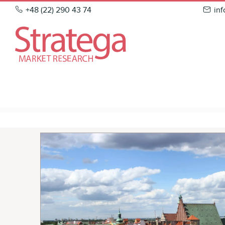
Skip
+48 (22) 290 43 74
in
to
content