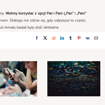
my.
Wolimy korzystać z opcji Pan i Pani („Pan” i „Pani”
em. Dlatego nie zdziw się, gdy usłyszysz to często,
ub tematy badań były dość delikatne.