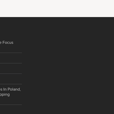
e Focus
s In Poland,
opping