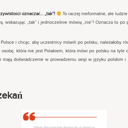
czywistości oznaczać… „tak”!
To raczej nieformalne, ale ludzi
wą, wskazując „tak” i jednocześnie mówią „nie”! Oznacza to po p
Polsce i chcąc, aby uczestnicy mówili po polsku, należałoby r
osobę, która nie jest Polakiem, która mówi po polsku na tyle 
i i mają doświadczenie w prowadzeniu sesji w języku polskim i
zekań