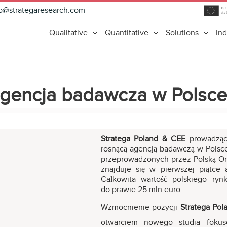
fo@strategaresearch.com
Qualitative
Quantitative
Solutions
Ind
agencja badawcza w Polsce
Stratega Poland & CEE
prowadząca
rosnącą agencją badawczą w Polsc
przeprowadzonych przez Polską Or
znajduje się w pierwszej piątce
Całkowita wartość polskiego ry
do prawie 25 mln euro.
Wzmocnienie pozycji
Stratega Pol
otwarciem nowego studia fok