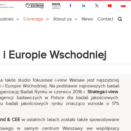
ustries
Coverage
About us
News
Contact
 i Europie Wschodniej
 także studio fokusowe i-view Warsaw jest najszybciej
e i Europie Wschodniej. Na podstawie najnowszych badań
ganizację Badań Rynku w czerwcu 2016 r.
Stratega
/
i-view
 agencji badawczych w Polsce dla badań jakościowych.
nku badań jakościowych rynku znacząco wzrosła o 17%
and & CEE
w ostatnich latach zostało także spowodowane
usowego w samym centrum Warszawy we współpracy