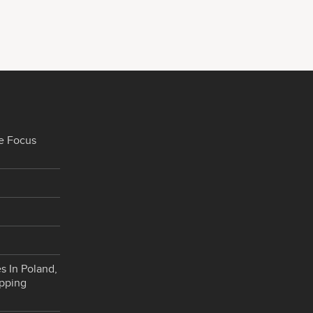
e Focus
s In Poland,
opping