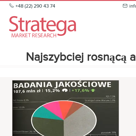
Skip
+48 (22) 290 43 74
in
to
content
Najszybciej rosnącą 