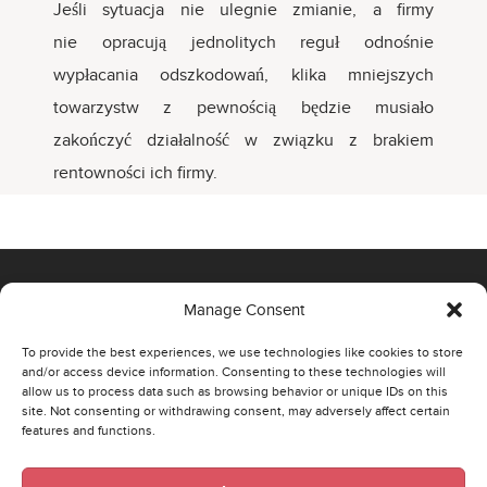
Jeśli sytuacja nie ulegnie zmianie, a firmy
nie opracują jednolitych reguł odnośnie
wypłacania odszkodowań, klika mniejszych
towarzystw z pewnością będzie musiało
zakończyć działalność w związku z brakiem
rentowności ich firmy.
Manage Consent
OFFICE
To provide the best experiences, we use technologies like cookies to store
and/or access device information. Consenting to these technologies will
00-807 Warszawa,
allow us to process data such as browsing behavior or unique IDs on this
site. Not consenting or withdrawing consent, may adversely affect certain
Al. Jerozolimskie 96
features and functions.
Phone: +48 22 290 43 74
Email:
poland@strategaresearch.com