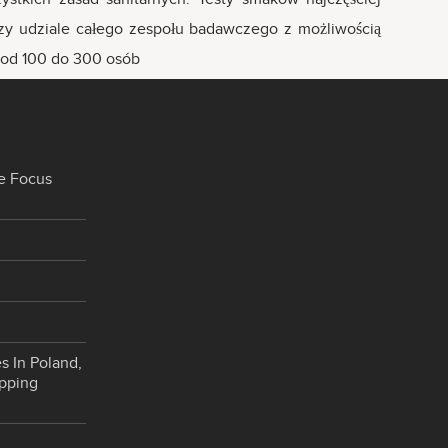
rzy udziale całego zespołu badawczego z możliwością
 od 100 do 300 osób
e Focus
s In Poland,
opping