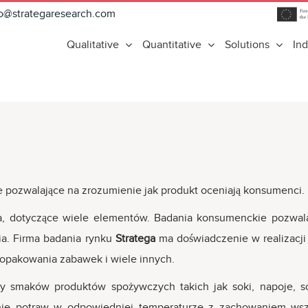
fo@strategaresearch.com
Qualitative
Quantitative
Solutions
Ind
e pozwalające na zrozumienie jak produkt oceniają konsumenci.
, dotyczące wiele elementów. Badania konsumenckie pozwalają
nia. Firma badania rynku
Stratega
ma doświadczenie w realizacj
, opakowania zabawek i wiele innych.
ty smaków produktów spożywczych takich jak soki, napoje, 
ie potraw w odpowiedniej temperaturze z zachowaniem wszys