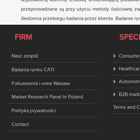
przeprowadzane są przy użyciu metody ilościowej z
śledzenia przebiegu badania przez klienta. Badanie r
FIRM
SPEC
Nasz zespół
Consumer
Healthcar
Badania rynku CATI
Automoti
Fokusownia i-view Warsaw
B2B mark
Market Research Panel In Poland
Terms and C
Polityka prywatności
Contact