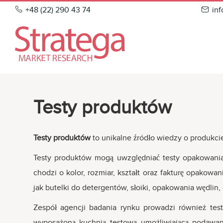
Skip
+48 (22) 290 43 74
in
to
content
Testy produktów
Testy produktów
to unikalne źródło wiedzy o produkci
Testy produktów mogą uwzględniać testy opakowania
chodzi o kolor, rozmiar, kształt oraz fakturę opakowa
jak butelki do detergentów, słoiki, opakowania wędlin
Zespół agencji badania rynku prowadzi również tes
wyposażoną kuchnią testową umożliwiającą podawan