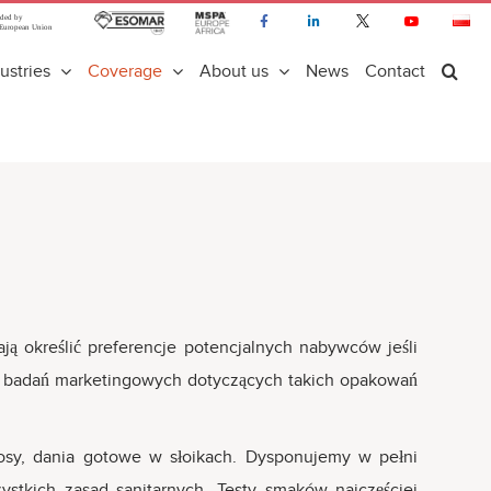
ustries
Coverage
About us
News
Contact
 określić preferencje potencjalnych nabywców jeśli
i badań marketingowych dotyczących takich opakowań
sosy, dania gotowe w słoikach. Dysponujemy w pełni
tkich zasad sanitarnych. Testy smaków najczęściej