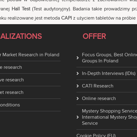
wanej
Hall Test
(Test audytoryjny). Badania takie prowadzimy p
ynku realizowane jest metoda
CAPI
z użyciem tabletów na próbie
IALIZATIONS
OFFER
 Market Research in Poland
Focus Groups, Best Onlin
Groups In Poland
e research
In-Depth Interviews (IDIs)
ve research
CATI Research
et research
Online research
onditions
Mystery Shopping Service
International Mystery Sh
Service
Cookie Policy (EU)