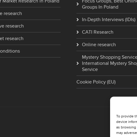
 Market Research in Poland
Focus Groups, Best Onlin
Groups In Poland
e research
In-Depth Interviews (IDIs)
ve research
CATI Research
et research
Online research
onditions
Mystery Shopping Service
International Mystery Sh
Service
Cookie Policy (EU)
To provide t
device infor
as browsing 
may adversel