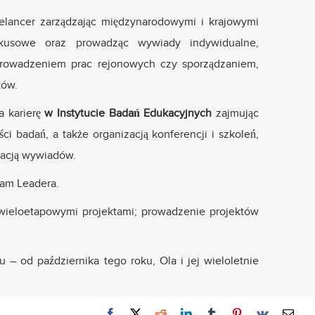
reelancer zarządzając międzynarodowymi i krajowymi
okusowe oraz prowadząc wywiady indywidualne,
 prowadzeniem prac rejonowych czy sporządzaniem,
tów.
a karierę
w Instytucie Badań Edukacyjnych
zajmując
ści badań, a także organizacją konferencji i szkoleń,
racją wywiadów.
eam Leadera.
 wieloetapowymi projektami; prowadzenie projektów
– od października tego roku, Ola i jej wieloletnie