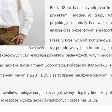
Przez 12 lat badała rynek jako f
projektami, moderując grupy f
projektując materiały badawcze,
analizą oraz prezentowaniem rapor
Przez 5 kolejnych lat kontynuował
się przede wszystkim kontrolą jako
Ola Gajdała
kościowych czy realizacją projektów badawczych, w tym mode
jąc jako Fieldwork Project Coordinator, kończąc na stanowisku T
dycznym; badania B2B i B2C ; zarządzanie międzynarodowymi,
wników, opisywana jako zaangażowany i lojalny lider zespołu 
jąc jeszcze wyższą jakość świadczonych przez nas usług.