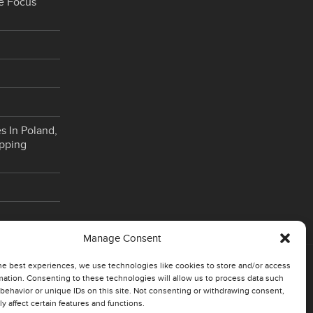
e Focus
s In Poland,
opping
Manage Consent
he best experiences, we use technologies like cookies to store and/or access
mation. Consenting to these technologies will allow us to process data such
behavior or unique IDs on this site. Not consenting or withdrawing consent,
y affect certain features and functions.