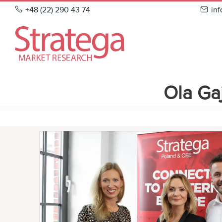
Skip
+48 (22) 290 43 74
in
to
content
Ola Ga