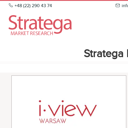
Skip
+48 (22) 290 43 74
in
to
content
Stratega 