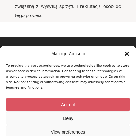
związaną z wysyłką sprzętu i rekrutacją osób do
tego procesu.
Manage Consent
OFFICE
To provide the best experiences, we use technologies like cookies to store
and/or access device information. Consenting to these technologies will
00-807 Warszawa,
allow us to process data such as browsing behavior or unique IDs on this
site. Not consenting or withdrawing consent, may adversely affect certain
Al. Jerozolimskie 96
features and functions.
Phone: +48 22 290 43 74
Email:
poland@strategaresearch.com
Accept
ŁÓDŹ
Deny
90-521 Łódź,
View preferences