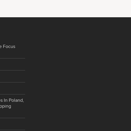
e Focus
s In Poland,
opping