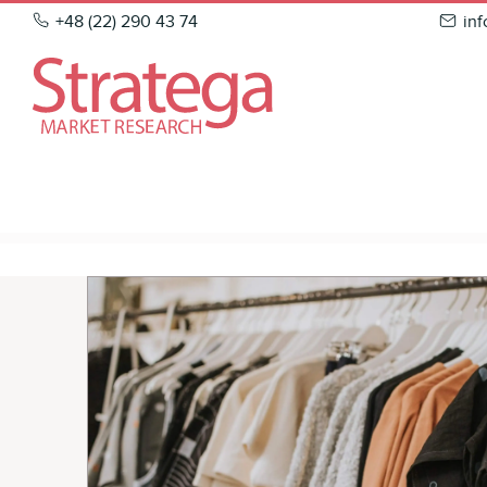
Skip
+48 (22) 290 43 74
in
to
content