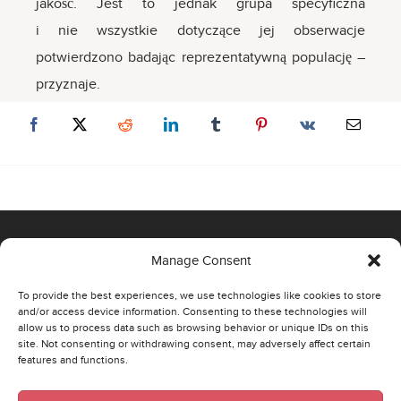
jakość. Jest to jednak grupa specyficzna
i nie wszystkie dotyczące jej obserwacje
potwierdzono badając reprezentatywną populację –
przyznaje.
Manage Consent
OFFICE
To provide the best experiences, we use technologies like cookies to store
and/or access device information. Consenting to these technologies will
00-807 Warszawa,
allow us to process data such as browsing behavior or unique IDs on this
site. Not consenting or withdrawing consent, may adversely affect certain
Al. Jerozolimskie 96
features and functions.
Phone: +48 22 290 43 74
Email:
poland@strategaresearch.com