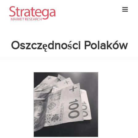
Skip
to
content
Oszczędności Polaków